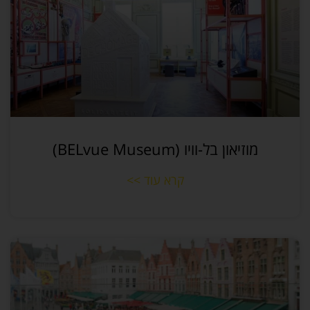
מוזיאון בל-וויו (BELvue Museum)
קרא עוד >>