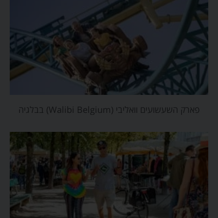
פארק השעשועים וואליבי (Walibi Belgium) בבלגיה