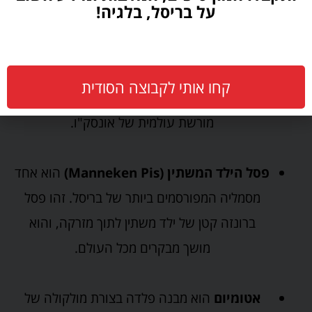
על בריסל, בלגיה!
לפספס בבריסל:
כיכר הגדולה (Grand Place)
היא אחת הכיכרות
היפהפיות ביותר באירופה. היא מוקפת בבניינים
קחו אותי לקבוצה הסודית
גותיים מפוארים מהמאה ה-17, והיא הוכרזה כאתר
מורשת עולמית של אונסק"ו.
פסל הילד המשתין (Manneken Pis)
הוא אחד
מסמליה המפורסמים ביותר של בריסל. זהו פסל
ברונזה קטן של ילד משתין לתוך מזרקה, והוא
מושך מבקרים מכל העולם.
אטומיום
הוא מבנה פלדה בצורת מולקולה של