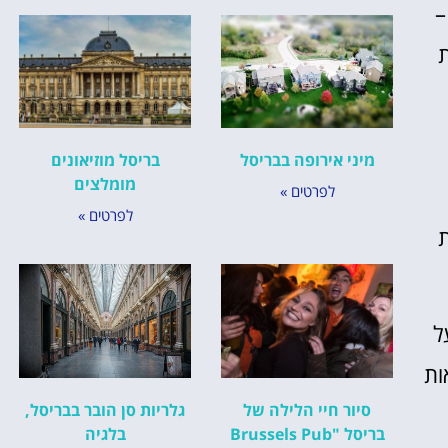
כדאי לבקר ב"לה רוא ד’ארמה" (Le Roi d’Espagne) –
ת
מיני אירופה בבריסל
בריסל מוזיאונים
מומלצים
לפרטים »
לפרטים »
ת
ל
אות
סיור חיי הלילה של
גלריות סן הובר בבריסל,
בריסל "Brussels Pub
בלגיה