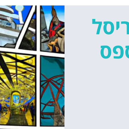
ריסל
פס