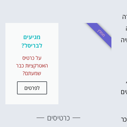
משחקי ס
ה
והופע
מומלץ
הזמינו כרט
מגיעים
יה
לבריסל?
לחצו פ
על כרטיס
האטרקציות כבר
שמעתם?
לפרטים
ים
כרטיסים
יכר