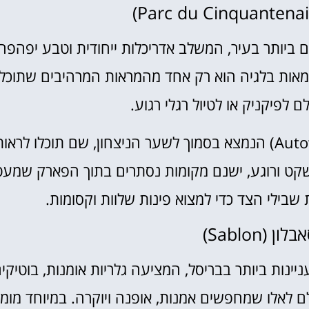
 ביותר בעיר, המשלב אדריכלות ייחודית וטבע יפהפה
רשים שנבנה לציון 50 שנות עצמאות בלגיה הוא רק אחד מהמראות המרהיבים שתוכל
לפיקניק או לטיול רגלי רגוע.
: מומלץ להיכנס למוזיאון הרכב (Autoworld) הנמצא בסמוך לשער הניצחון, שם תוכלו לראו
שקט ורוגע, ישנם מקומות נסתרים בתוך הפארק שמעט
בילי הצד כדי למצוא פינות שלוות וקסומות.
ינות ביותר בבריסל, המציעה גלריות אומנות, בוטיקי
ם לאלו שמחפשים אמנות, אופנה ויוקרה. במיוחד מומ