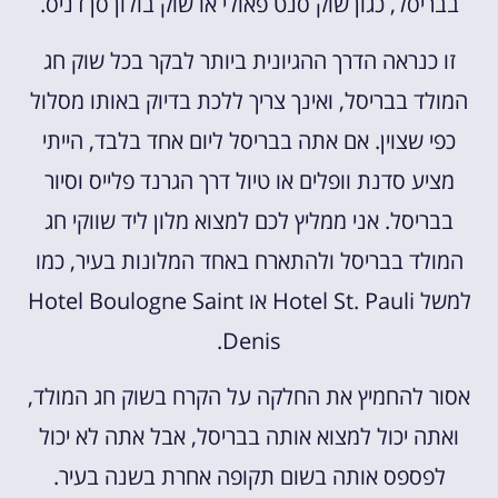
בבריסל, כגון שוק סנט פאולי או שוק בולון סן דניס.
זו כנראה הדרך ההגיונית ביותר לבקר בכל שוק חג
המולד בבריסל, ואינך צריך ללכת בדיוק באותו מסלול
כפי שצוין. אם אתה בבריסל ליום אחד בלבד, הייתי
מציע סדנת וופלים או טיול דרך הגרנד פלייס וסיור
בבריסל. אני ממליץ לכם למצוא מלון ליד שווקי חג
המולד בבריסל ולהתארח באחד המלונות בעיר, כמו
למשל Hotel St. Pauli או Hotel Boulogne Saint
Denis.
אסור להחמיץ את החלקה על הקרח בשוק חג המולד,
ואתה יכול למצוא אותה בבריסל, אבל אתה לא יכול
לפספס אותה בשום תקופה אחרת בשנה בעיר.