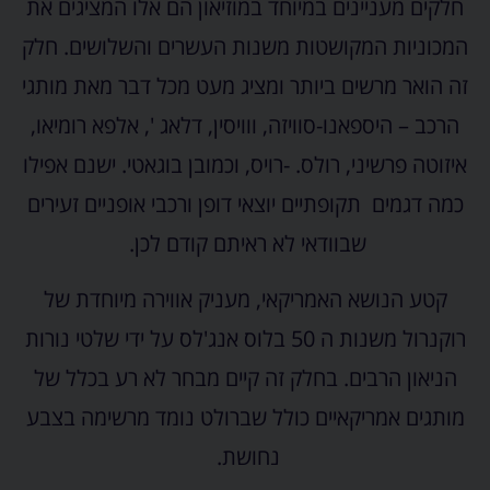
חלקים מעניינים במיוחד במוזיאון הם אלו המציגים את
המכוניות המקושטות משנות העשרים והשלושים. חלק
זה הואר מרשים ביותר ומציג מעט מכל דבר מאת מותגי
הרכב – היספאנו-סוויזה, ווויסין, דלאג ', אלפא רומיאו,
איזוטה פרשיני, רולס. -רויס, וכמובן בוגאטי. ישנם אפילו
כמה דגמים תקופתיים יוצאי דופן ורכבי אופניים זעירים
שבוודאי לא ראיתם קודם לכן.
קטע הנושא האמריקאי, מעניק אווירה מיוחדת של
רוקנרול משנות ה 50 בלוס אנג'לס על ידי שלטי נורות
הניאון הרבים. בחלק זה קיים מבחר לא רע בכלל של
מותגים אמריקאיים כולל שברולט נומד מרשימה בצבע
נחושת.