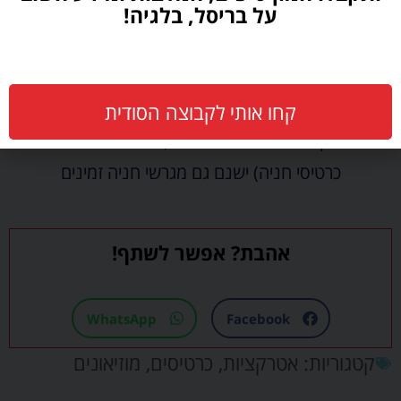
על בריסל, בלגיה!
(תחנת מודה)
חשמלית: קו 81
אם מגיעים ברכב, לעיתים קרובות ישנן חניות לאורך
קחו אותי לקבוצה הסודית
הפארק או ברחובות הסמוכים (עם מכונות לרכישת
כרטיסי חניה) ישנם גם מגרשי חניה זמינים
אהבת? אפשר לשתף!
WhatsApp
Facebook
קטגוריות:
אטרקציות
,
כרטיסים
,
מוזיאונים