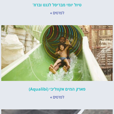
טיול יומי מבריסל לגנט וברוז'
לפרטים »
פארק המים אקווליבי (Aqualibi)
לפרטים »