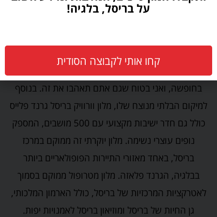
על בריסל, בלגיה!
הייתי כאן בעבר ובאמת יכול להמליץ עליו כאחד המלונות
הטובים ביותר בבריסל. אם אתה רוצה יוקרה של חמישה
כוכבים בתוך פקעת בריסל לכמה ימים,
יכול
Le Plaza
קחו אותי לקבוצה הסודית
לעזור לך. זו בחירה מצוינת עבור מטיילים ומשפחות
בחופשה, ואני בטוח שגם אתם תאהבו את זה. בנוסף
למיקום הבלתי מנוצח שלו, מלון וורוויק בריסל גרנד פלייס
כולל גם חדר ישיבות מקצועי עם 500 מושבים, המספק
נופים עוצרי נשימה. מלון יוקרתי זה ממוקם במרכז
בריסל, באחד מאזורי התיירות הפופולאריים ביותר
בבלגיה, הגרנד פלאזה. מלון מטרופול ממוקם בסמוך
לאטרקציות המרכזיות של בריסל, כולל הארמון המלכותי,
גן החיות של בריסל ומוזיאון בריסל לאמנויות יפות.