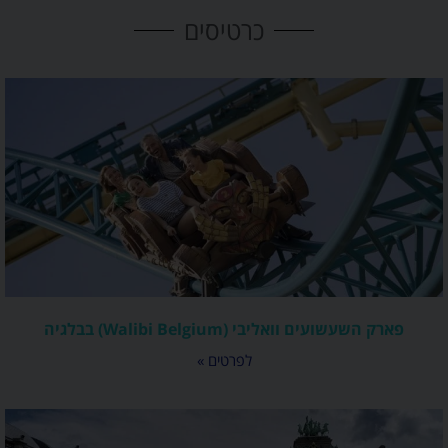
כרטיסים
פארק השעשועים וואליבי (Walibi Belgium) בבלגיה
לפרטים »