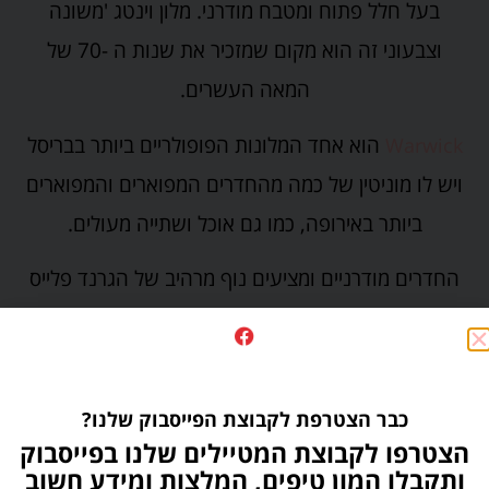
בעל חלל פתוח ומטבח מודרני. מלון וינטג 'משונה
וצבעוני זה הוא מקום שמזכיר את שנות ה -70 של
המאה העשרים.
הוא אחד המלונות הפופולריים ביותר בבריסל
Warwick
ויש לו מוניטין של כמה מהחדרים המפוארים והמפוארים
ביותר באירופה, כמו גם אוכל ושתייה מעולים.
החדרים מודרניים ומציעים נוף מרהיב של הגרנד פלייס
ומרכז העיר, שנמצא במרחק של 5 דקות הליכה משם.
תשכחו מלה פלאזה, יש הרבה מסעדות וברים נהדרים
באזור כמו גם אוכל ומשקאות טובים. אחרון חביב, תוכלו
כבר הצטרפת לקבוצת הפייסבוק שלנו?
ללכת ברגל לגראנד פלאס, למרכז העיר ולכל המראות
הצטרפו לקבוצת המטיילים שלנו בפייסבוק
תוך 5 דקות.
ותקבלו המון טיפים, המלצות ומידע חשוב