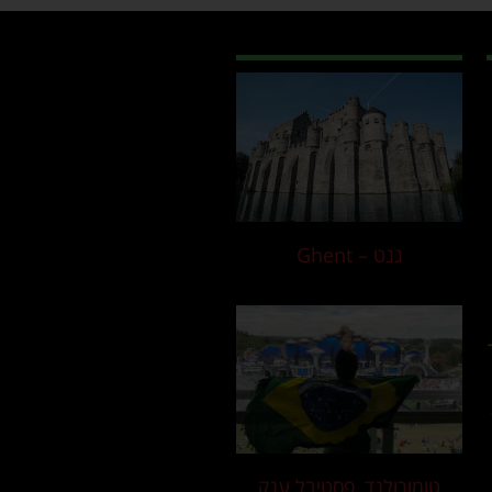
גנט – Ghent
טומורולנד, פסטיבל ענק