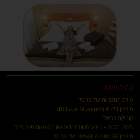
מה לעשות
עולם המכוניות של בריסל
מוזיאון בל-וויו (BELvue Museum)
קומיקס בריסל
בירה בלגית – מידע חשוב ומדוע שווה לעשות סיור בירה
מוזיאון ההיסטוריה והעיצוב של בריסל