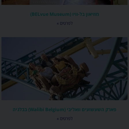
מוזיאון בל-וויו (BELvue Museum)
לפרטים »
פארק השעשועים וואליבי (Walibi Belgium) בבלגיה
לפרטים »