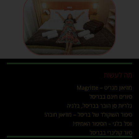
מה לעשות
מוזיאון מגריט – Magritte
סיורים חינם בבריסל
גלריות סן הובר בבריסל, בלגיה
סיפור השוקולד של בריסל – מוזיאון חובה!
וופל בלגי – הסיפור האמיתי!
סיור קולינרי בבריסל