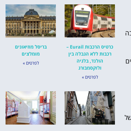
ה
כרטיס הרכבות Eurail –
בריסל מוזיאונים
רכבות ללא הגבלה בין
מומלצים
ים
הולנד, בלגיה
לפרטים »
ולוקסמבורג
לפרטים »
של