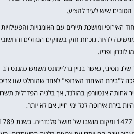
 הטובים שיש לעיר להציע.
ד האירופי ומושכת תיירים עם האומנויות והפעילויות
ממשיכה להיות נוכחת חזק בשווקים הגדולים והחשובי
 לונדון ופריז.
שלג מסיבי, כאשר בניין ברליימונט משמש כמגנט רב
כה ל"בירת האיחוד האירופי" לאחר שהוחלט שזו צריכ
יר בלגיה עם עיר אחותה אנטוורפן בהולנד, אך בלגיה הפדרלית תשרו
ת בירת אירופה לכל ימי חייו, אם לא יותר.
בריסל הפכה לחלק מהאימפריה הספרדית בשנת 1477 ומקום מושבו של מושל פלנדריה. בשנ
עבור שנה הם ייסדו את ארצות בלגיה המאוחדות. האז