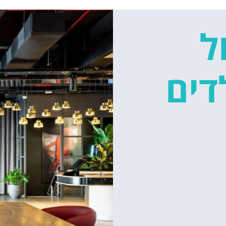
ל
דים