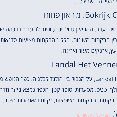
י העיירה בשבילכם.
מוזיאון פתוח
ך אנשים חיו בעבר. המוזיאון גדול ויפה, וניתן להעביר בו כמה 
ב בין הבקתות השונות. חלק מהבקתות מציעות סדנאות 
עץ, ארנקים מעור ואריגה.
בסוף הטיול, נשארנו בכפר הנופש Landal Het Vennenbos, על הגבול בין הולנד לבלגיה. כפר הנו
ולף, טניס, מסעדות וסופר קטן. הכפר נמצא ביער מדה
הבקתות. הבקתות משופצות, נקיות ומאובזרות היטב.
ל:
מבריסל לאנטוורפן