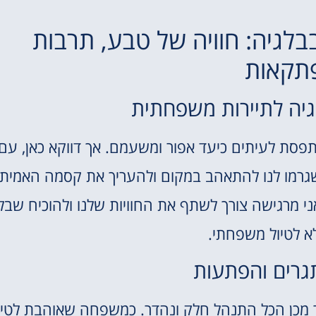
אטרקציות
לגיה: חוויה של טבע, תרבות
וסיורים
תקאות
הפעילויות השוות ביותר
יה לתיירות משפחתית
לחצו פה!
פסת לעיתים כיעד אפור ומשעמם. אך דווקא כאן, עם
נו אוצרות נסתרים שגרמו לנו להתאהב במקום ולהעריך את קסמה האמיתי
י מרגישה צורך לשתף את החוויות שלנו ולהוכיח שבל
א לטיול משפחתי.
גרים והפתעות
 מכן הכל התנהל חלק ונהדר. כמשפחה שאוהבת לטיי