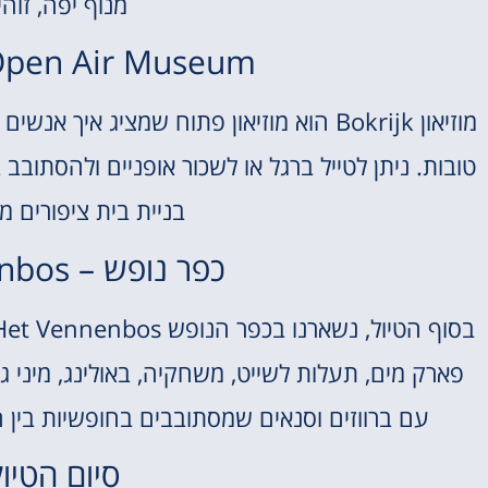
מנוף יפה, זוה
Bokrijk Open Air Museum: 
מוזיאון Bokrijk הוא מוזיאון פתוח שמציג אי
טובות. ניתן לטייל ברגל או לשכור אופניים ולהסתוב
בניית בית ציפורים מ
כפר נופש – Landal Het Vennenbos
פארק מים, תעלות לשייט, משחקיה, באולינג, מיני ג
עם ברווזים וסנאים שמסתובבים בחופשיות בין 
סיום הטיו