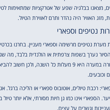
ם, מצאנו בבלגיה שפע של אטרקציות שמתאימות לטיו
, מזג האוויר היה נהדר ותרם לאווירת הטיול.
ות נטיפים וספארי
ב-Han-sur-Lesse, שם נמצאת מערת נטיפים מרשימה וספארי מעניין. בחרנו בכרט
סיור נערך בשפות צרפתית או הולנדית בלבד, מה שג
לילדים להשתעמם מעט. חשוב לזכור שהטמפרטורה במערה היא 9 מעלות כל השנה, ולכן חשוב להבי
 וכובעים.
י: רכבת טיולים, אוטובוס ספארי או הליכה ברגל. אנ
 הטיולים והליכה קלילה של כ-3 ק"מ ביער. הספארי אינו כמו גן חיות מסורתי, אלא יותר טיול
ניינות וגשרים על עצים.