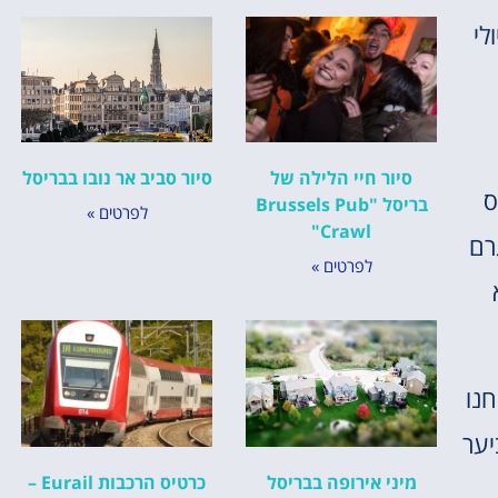
לי
סיור חיי הלילה של
סיור סביב אר נובו בבריסל
יס
בריסל "Brussels Pub
לפרטים »
Crawl"
רם
לפרטים »
א
חנו
 ביער
מיני אירופה בבריסל
כרטיס הרכבות Eurail –