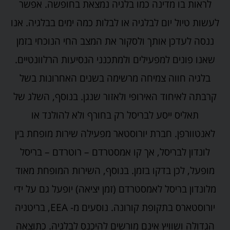
לראות בו מדינה כמו בלגיה נמצאת בחופשה. אפשר
לעשות טיול יום לבלגיה או לבלות כמה ימים בבלגיה. אנו
ננסה לעדכן אותך ולסקור את המצב החי הנוכחי בזמן
שאנו פונים למפעילים ולמתכנני הנסיעות הרלוונטיים.
בלגיה חווה צמיחה מרשימה בשנים האחרונות בשל
קרבתה לאיחוד האירופי ולאזור שנגן. בנוסף, השלג של
תאליס ייסע לבריסל רק בחורף ולא להולנד או
לאנטוורפן. חברת יורוסטאר מפעילה שירות מופחת בין
לונדון לבריסל, אך קו אמסטרדם – רוטרדם – בריסל
מופעל, לכן בדקו בזמן. בנוסף, השירות המופחת מאוד
מלונדון בריסל לאמסטרדם (זמן יציאה) יופעל גם על ידי
יורוסטארס בתקופת קורונה. נוסעים מ- EEA, בריטניה
הגדולה ושוויץ אינם מורשים להיכנס לבלגיה. כתוצאה