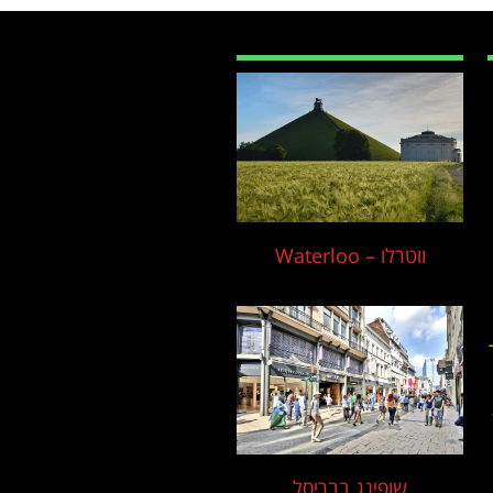
ווטרלו – Waterloo
שופינג בבריסל